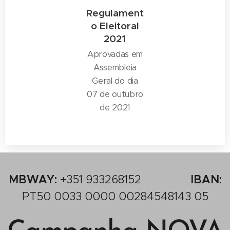
Regulament
o Eleitoral
2021
Aprovadas em
Assembleia
Geral do dia
07 de outubro
de 2021
MBWAY:
+351 933268152
IBAN:
PT50 0033 0000 00284548143 05