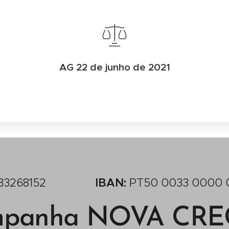
AG 22 de junho de 2021
1 933268152
IBAN:
PT50 0033 0000 
panha NOVA CR