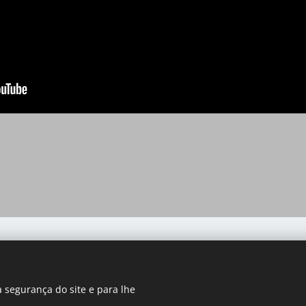
Livro de Reclamações Eletrónico
Sede institucional da ATNP
 segurança do site e para lhe
Rua do Conde de Vilas Boas, 126