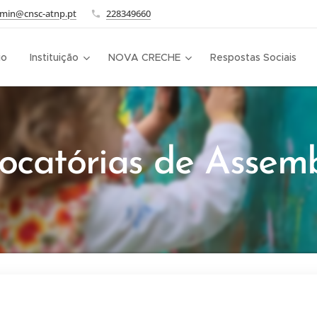
dmin@cnsc-atnp.pt
228349660
io
Instituição
NOVA CRECHE
Respostas Sociais
ocatórias de Assemb