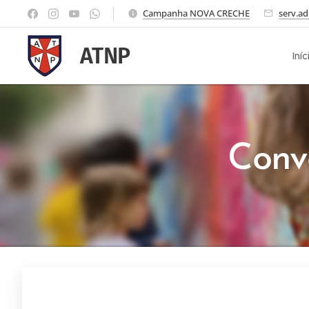
Campanha NOVA CRECHE
serv.a
ATNP
Iníc
Conv