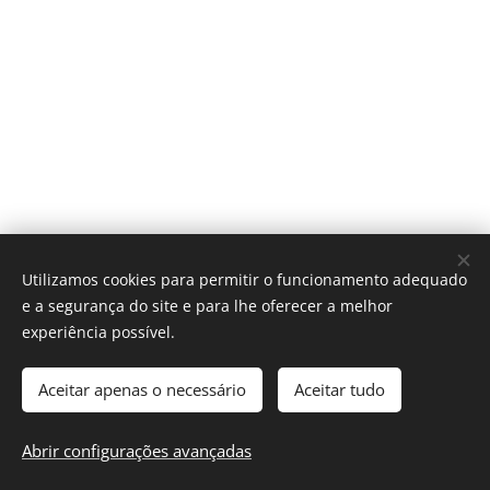
Utilizamos cookies para permitir o funcionamento adequado
e a segurança do site e para lhe oferecer a melhor
Livro de Reclamações Eletrónico
experiência possível.
Sede institucional da ATNP
Aceitar apenas o necessário
Aceitar tudo
Rua do Conde de Vilas Boas, 126
4250-495 Porto
Abrir configurações avançadas
Cookies
© Copyright 2022 ATNP - Todos os direitos reservado